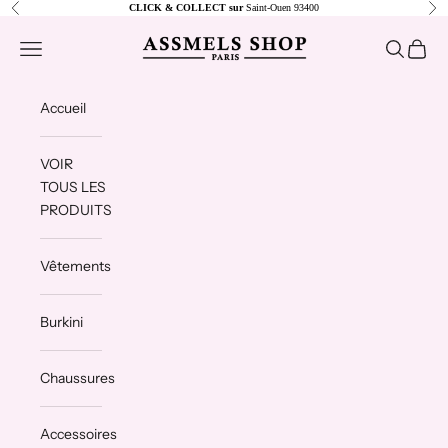
Passer au contenu
Précédent
Sui
CLICK & COLLECT sur
Saint-Ouen 93400
Assmels shop
Ouvrir la navigation
Ouvrir la 
Voir le
Accueil
VOIR
TOUS LES
PRODUITS
Vêtements
Burkini
Chaussures
Accessoires