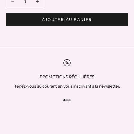
AJOUTER AU PANIER
PROMOTIONS RÉGULIÈRES
Tenez-vous au courant en vous inscrivant à la newsletter.
Aller à l'élément 1
Aller à l'élément 2
Aller à l'élément 3
Aller à l'élément 4