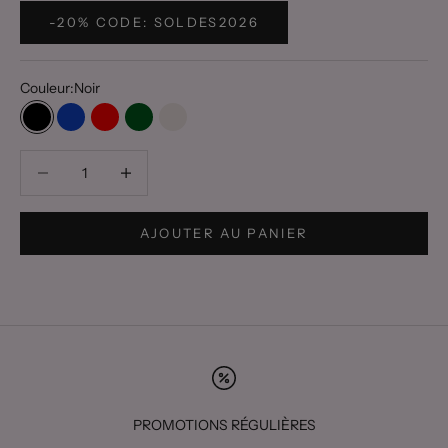
-20% CODE: SOLDES2026
Couleur:
Noir
Noir
Bleu roi
Rouge
Vert
Beige
Diminuer la quantité
Diminuer la quantité
AJOUTER AU PANIER
PROMOTIONS RÉGULIÈRES