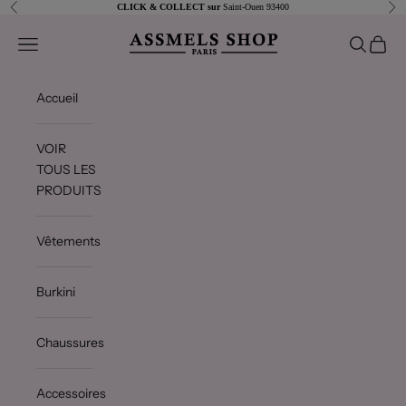
Passer au contenu
Précédent
Sui
CLICK & COLLECT sur
Saint-Ouen 93400
Assmels shop
Ouvrir la navigation
Ouvrir la 
Voir le
Accueil
VOIR
TOUS LES
PRODUITS
Vêtements
Burkini
Chaussures
Accessoires