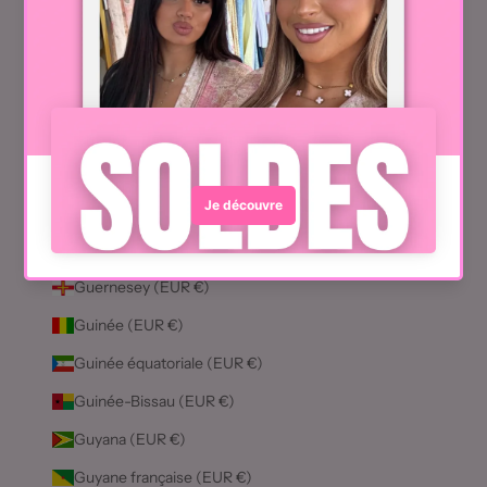
Ghana (EUR €)
Gibraltar (EUR €)
Grèce (EUR €)
Grenade (EUR €)
Groenland (EUR €)
Guadeloupe (EUR €)
Guatemala (EUR €)
Guernesey (EUR €)
Guinée (EUR €)
Guinée équatoriale (EUR €)
Guinée-Bissau (EUR €)
Guyana (EUR €)
Guyane française (EUR €)