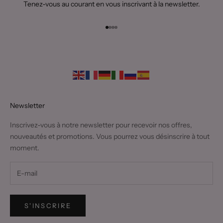
Tenez-vous au courant en vous inscrivant à la newsletter.
Aller à l'élément 1
Aller à l'élément 2
Aller à l'élément 3
Aller à l'élément 4
Newsletter
Inscrivez-vous à notre newsletter pour recevoir nos offres,
nouveautés et promotions. Vous pourrez vous désinscrire à tout
moment.
S'INSCRIRE