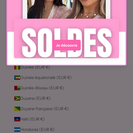
Grèce (EUR €)
Grenade (EUR €)
Groenland (EUR €)
Guadeloupe (EUR €)
Guatemala (EUR €)
Guernesey (EUR €)
Guinée (EUR €)
Guinée équatoriale (EUR €)
Guinée-Bissau (EUR €)
Guyana (EUR €)
Guyane française (EUR €)
Haïti (EUR €)
Honduras (EUR €)