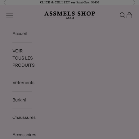
Passer au contenu
Précédent
Sui
CLICK & COLLECT sur
Saint-Ouen 93400
Assmels shop
Ouvrir la navigation
Ouvrir la 
Voir le
Accueil
VOIR
TOUS LES
PRODUITS
Vêtements
Burkini
Chaussures
Accessoires