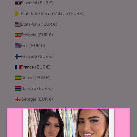
Eswatini (EUR €)
État de la Cité du Vatican (EUR €)
États-Unis (EUR €)
Éthiopie (EUR €)
Fidji (EUR €)
Finlande (EUR €)
France (EUR €)
Gabon (EUR €)
Gambie (EUR €)
Géorgie (EUR €)
Géorgie du Sud-et-les Îles Sandwich du Sud (EUR €)
Ghana (EUR €)
Gibraltar (EUR €)