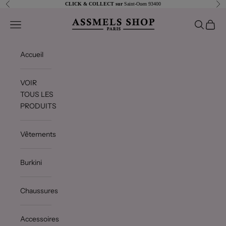
Passer au contenu
Précédent
Sui
CLICK & COLLECT sur
Saint-Ouen 93400
Assmels shop
Ouvrir la navigation
Ouvrir la 
Voir le
Accueil
VOIR
TOUS LES
PRODUITS
Vêtements
Burkini
Chaussures
Accessoires