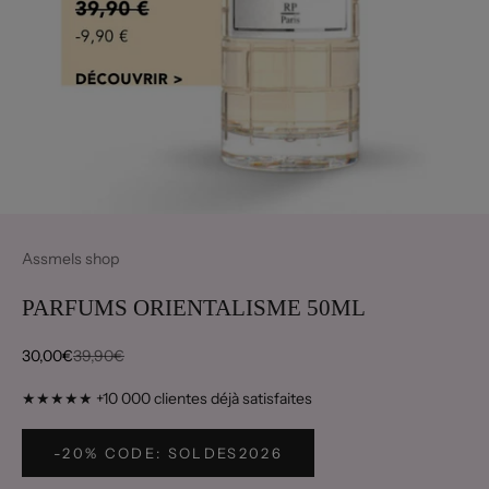
Assmels shop
PARFUMS ORIENTALISME 50ML
Prix de vente
Prix normal
30,00€
39,90€
★★★★★ +10 000 clientes déjà satisfaites
-20% CODE: SOLDES2026