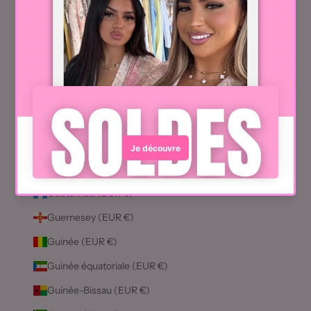
Géorgie du Sud-et-les Îles Sandwich du Sud (EUR €)
Ghana (EUR €)
Gibraltar (EUR €)
Grèce (EUR €)
Grenade (EUR €)
Groenland (EUR €)
Guadeloupe (EUR €)
Guatemala (EUR €)
Guernesey (EUR €)
Guinée (EUR €)
Guinée équatoriale (EUR €)
Guinée-Bissau (EUR €)