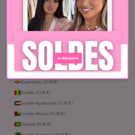
Ghana (EUR €)
Gibraltar (EUR €)
Grèce (EUR €)
Grenade (EUR €)
Groenland (EUR €)
Guadeloupe (EUR €)
Guatemala (EUR €)
Guernesey (EUR €)
Guinée (EUR €)
Guinée équatoriale (EUR €)
Guinée-Bissau (EUR €)
Guyana (EUR €)
Guyane française (EUR €)