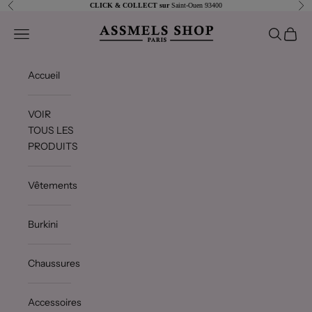
Passer au contenu
Précédent
Sui
CLICK & COLLECT sur
Saint-Ouen 93400
Assmels shop
Ouvrir la navigation
Ouvrir la 
Voir le
Accueil
VOIR
TOUS LES
PRODUITS
Vêtements
Burkini
Chaussures
Accessoires