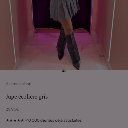
Aller à l'élément 1
Aller à l'élément 2
Assmels shop
Jupe écolière gris
Prix de vente
29,90€
★★★★★ +10 000 clientes déjà satisfaites