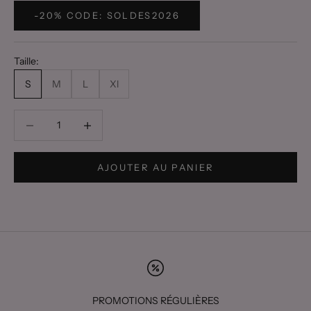
-20% CODE: SOLDES2026
Taille:
S
M
L
Xl
Diminuer la quantité
Diminuer la quantité
AJOUTER AU PANIER
PROMOTIONS RÉGULIÈRES