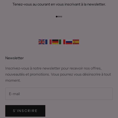
Tenez-vous au courant en vous inscrivant à la newsletter.
Aller à l'élément 1
Aller à l'élément 2
Aller à l'élément 3
Aller à l'élément 4
Newsletter
Inscrivez-vous à notre newsletter pour recevoir nos offres,
nouveautés et promotions. Vous pourrez vous désinscrire à tout
moment.
S'INSCRIRE