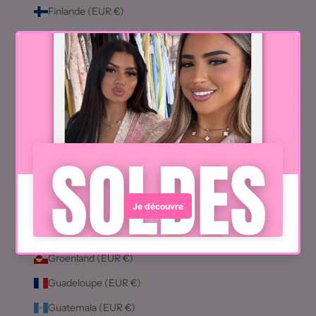
Finlande (EUR €)
France (EUR €)
Gabon (EUR €)
Gambie (EUR €)
Géorgie (EUR €)
Géorgie du Sud-et-les Îles Sandwich du Sud (EUR €)
Ghana (EUR €)
Gibraltar (EUR €)
Grèce (EUR €)
Grenade (EUR €)
Groenland (EUR €)
Guadeloupe (EUR €)
Guatemala (EUR €)