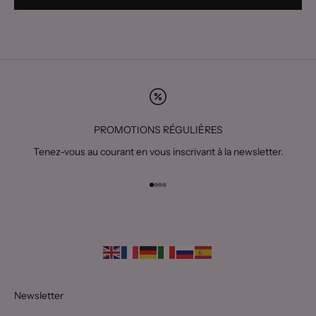
PROMOTIONS RÉGULIÈRES
Tenez-vous au courant en vous inscrivant à la newsletter.
Aller à l'élément 1
Aller à l'élément 2
Aller à l'élément 3
Aller à l'élément 4
Newsletter