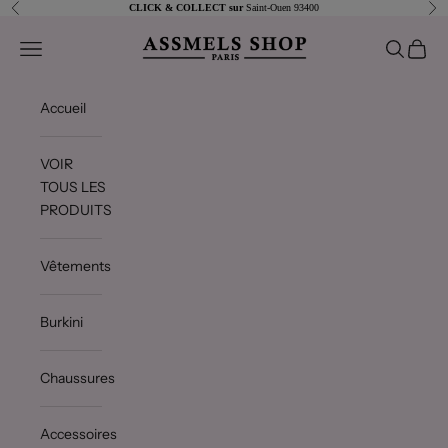
Passer au contenu
Précédent
Sui
CLICK & COLLECT sur
Saint-Ouen 93400
Assmels shop
Ouvrir la navigation
Ouvrir la 
Voir le
Accueil
VOIR
TOUS LES
PRODUITS
Vêtements
Burkini
Chaussures
Accessoires