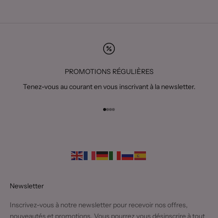
PROMOTIONS RÉGULIÈRES
Tenez-vous au courant en vous inscrivant à la newsletter.
Aller à l'élément 1
Aller à l'élément 2
Aller à l'élément 3
Aller à l'élément 4
Newsletter
Inscrivez-vous à notre newsletter pour recevoir nos offres,
nouveautés et promotions. Vous pourrez vous désinscrire à tout