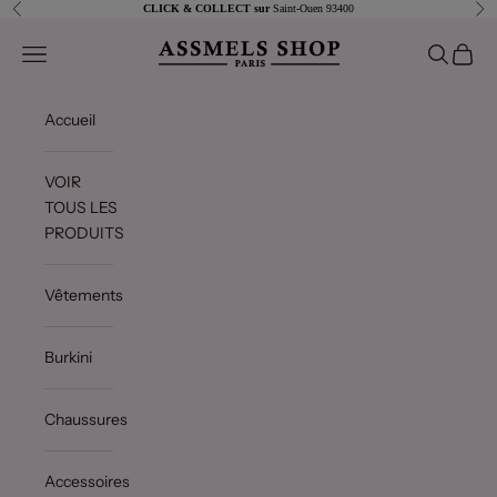
Passer au contenu
Précédent
Sui
CLICK & COLLECT sur
Saint-Ouen 93400
Assmels shop
Ouvrir la navigation
Ouvrir la 
Voir le
Accueil
VOIR
TOUS LES
PRODUITS
Vêtements
Burkini
Chaussures
Accessoires