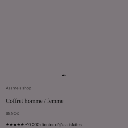
Aller à l'élément 1
Aller à l'élément 2
Assmels shop
Coffret homme / femme
Prix de vente
69,90€
★★★★★ +10 000 clientes déjà satisfaites