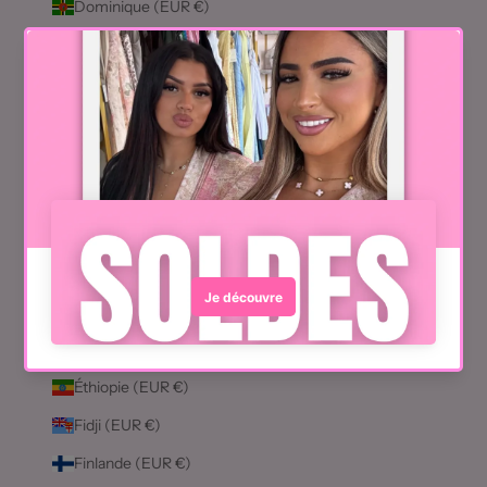
Dominique (EUR €)
Égypte (EUR €)
Émirats arabes unis (EUR €)
Équateur (EUR €)
Érythrée (EUR €)
Espagne (EUR €)
Estonie (EUR €)
Eswatini (EUR €)
État de la Cité du Vatican (EUR €)
États-Unis (EUR €)
Éthiopie (EUR €)
Fidji (EUR €)
Finlande (EUR €)