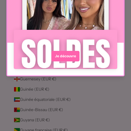
Ghana (EUR €)
Gibraltar (EUR €)
Grèce (EUR €)
Grenade (EUR €)
Groenland (EUR €)
Guadeloupe (EUR €)
Guatemala (EUR €)
Guernesey (EUR €)
Guinée (EUR €)
Guinée équatoriale (EUR €)
Guinée-Bissau (EUR €)
Guyana (EUR €)
Guyane française (EUR €)