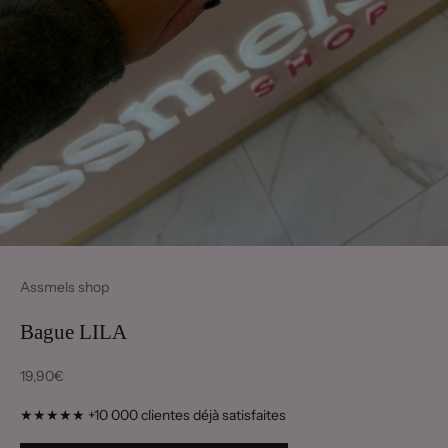
Assmels shop
Bague LILA
Prix de vente
19,90€
★★★★★ +10 000 clientes déjà satisfaites