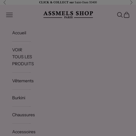
Passer au contenu
Précédent
Sui
CLICK & COLLECT sur
Saint-Ouen 93400
Assmels shop
Ouvrir la navigation
Ouvrir la 
Voir le
Accueil
VOIR
TOUS LES
PRODUITS
Vêtements
Burkini
Chaussures
Accessoires