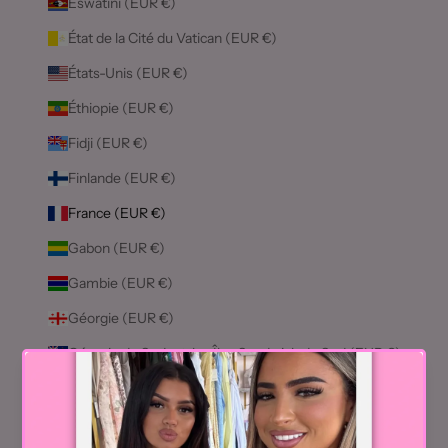
Eswatini (EUR €)
État de la Cité du Vatican (EUR €)
États-Unis (EUR €)
Éthiopie (EUR €)
Fidji (EUR €)
Finlande (EUR €)
France (EUR €)
Gabon (EUR €)
Gambie (EUR €)
Géorgie (EUR €)
Géorgie du Sud-et-les Îles Sandwich du Sud (EUR €)
Ghana (EUR €)
Gibraltar (EUR €)