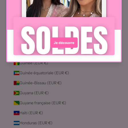
Grèce (EUR €)
Grenade (EUR €)
Groenland (EUR €)
Guadeloupe (EUR €)
Guatemala (EUR €)
Guernesey (EUR €)
Guinée (EUR €)
Guinée équatoriale (EUR €)
Guinée-Bissau (EUR €)
Guyana (EUR €)
Guyane française (EUR €)
Haïti (EUR €)
Honduras (EUR €)