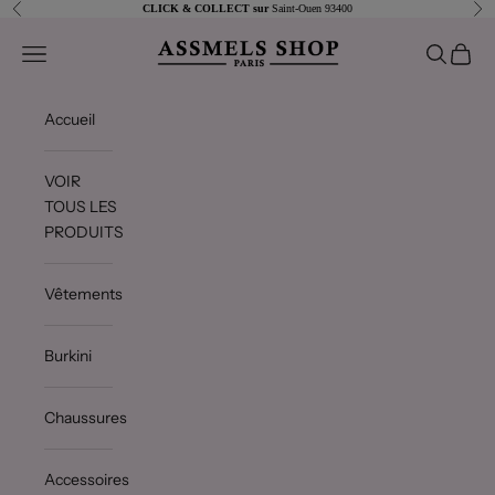
Passer au contenu
Précédent
Sui
CLICK & COLLECT sur
Saint-Ouen 93400
Assmels shop
Ouvrir la navigation
Ouvrir la 
Voir le
Accueil
VOIR
TOUS LES
PRODUITS
Vêtements
Burkini
Chaussures
Accessoires