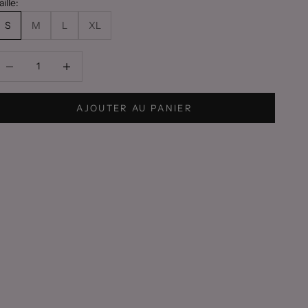
aille:
S
M
L
XL
iminuer la quantité
Diminuer la quantité
AJOUTER AU PANIER