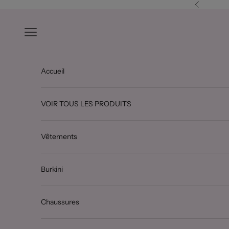
Passer au contenu
Précédent
Ouvrir la navigation
Accueil
VOIR TOUS LES PRODUITS
Vêtements
Burkini
Chaussures