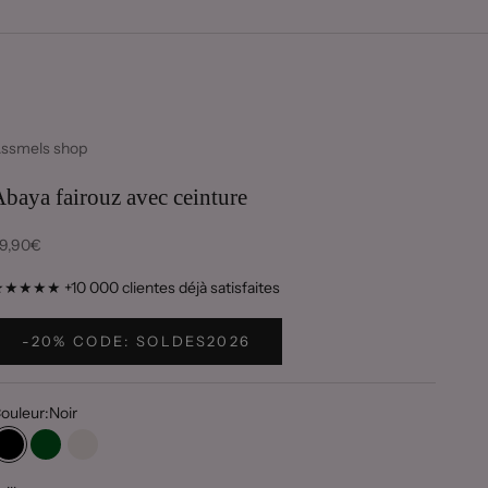
ssmels shop
baya fairouz avec ceinture
rix de vente
9,90€
★★★★ +10 000 clientes déjà satisfaites
-20% CODE: SOLDES2026
ouleur:
Noir
Noir
Vert
Beige